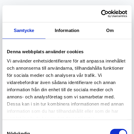
Hoppa
till
innehåll
Samtycke
Information
Om
Denna webbplats använder cookies
Vi använder enhetsidentifierare för att anpassa innehållet
och annonserna till användarna, tillhandahålla funktioner
för sociala medier och analysera vår trafik. Vi
vidarebefordrar även sådana identifierare och annan
information från din enhet till de sociala medier och
annons- och analysföretag som vi samarbetar med.
Dessa kan i sin tur kombinera informationen med annan
Tack för ditt
information som du har tillhandahållit eller som de har
samlat in när du har använt deras tjänster.
meddelande!
Samtyckesval
Nödvändig