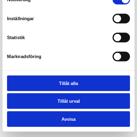
Vi har tagit emot din förfrågan och kommer
Inställningar
att kontakta dig så snart som möjligt.
Statistik
Tillbaka till startsidan
Se våra tjänster
Marknadsföring
Tillåt alla
Tillåt urval
© 2016 – 2026 Stinas Hemhjälp AB. Alla rättigheter
förbehållna.
Avvisa