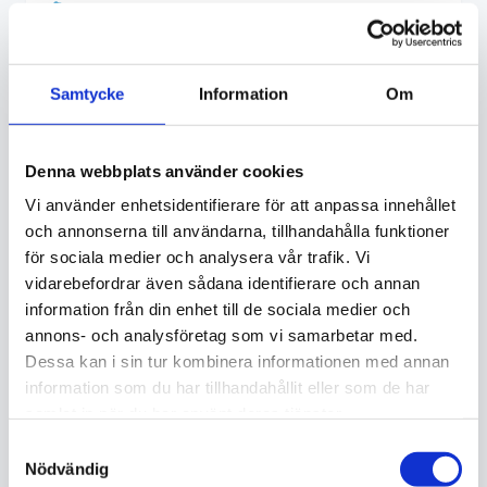
Badrum
Rengöring av toalett
Samtycke
Information
Om
Handfat och blandare
Dusch och badkar
Denna webbplats använder cookies
Speglar och glasytor
Vi använder enhetsidentifierare för att anpassa innehållet
Avtorkning av synliga ytor
och annonserna till användarna, tillhandahålla funktioner
Golv dammsugs och moppas
för sociala medier och analysera vår trafik. Vi
vidarebefordrar även sådana identifierare och annan
information från din enhet till de sociala medier och
annons- och analysföretag som vi samarbetar med.
Dessa kan i sin tur kombinera informationen med annan
information som du har tillhandahållit eller som de har
samlat in när du har använt deras tjänster.
Samtyckesval
Nödvändig
Berätta vad du behöver
1