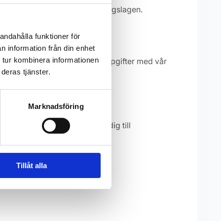
 sparas i sju år enligt bokföringslagen.
andahålla funktioner för
n information från din enhet
 tur kombinera informationen
atteverket. Vi kan även dela uppgifter med vår
deras tjänster.
Marknadsföring
per vi dig. Du kan även vända dig till
Tillåt alla