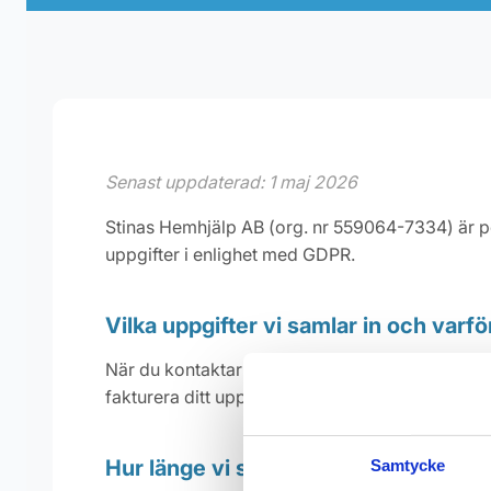
Senast uppdaterad: 1 maj 2026
Stinas Hemhjälp AB (org. nr 559064-7334) är pers
uppgifter i enlighet med GDPR.
Vilka uppgifter vi samlar in och varfö
När du kontaktar oss eller bokar en tjänst saml
fakturera ditt uppdrag. Om du utnyttjar RUT-avd
Hur länge vi sparar uppgifterna
Samtycke