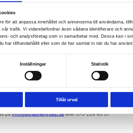
och en kort period därefter. Faktura- och bokföringsunderlag
cookies
e för att anpassa innehållet och annonserna till användarna, tillh
vår trafik. Vi vidarebefordrar även sådana identifierare och anna
nnons- och analysföretag som vi samarbetar med. Dessa kan i sin
ssyfte. Vid RUT-avdrag lämnar vi nödvändiga uppgifter till Sk
har tillhandahållit eller som de har samlat in när du har använt 
Inställningar
Statistik
a dina uppgifter. Kontakta oss på
info@stinashemhjalp.se
så hjäl
y.se
om du har klagomål på vår hantering.
Tillåt urval
as på
info@stinashemhjalp.se
eller 070-228 43 31.