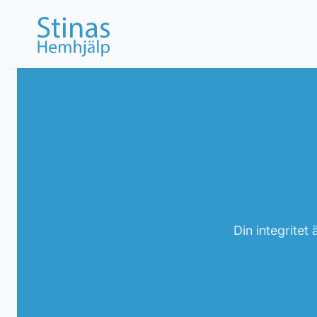
Hoppa
till
innehåll
Din integritet 