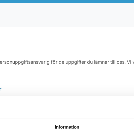
onuppgiftsansvarig för de uppgifter du lämnar till oss. Vi vä
r
ar vi in namn, adress, telefonnummer och e-postadress. Dessa
raget behöver vi även ditt personnummer för att rapportera t
Information