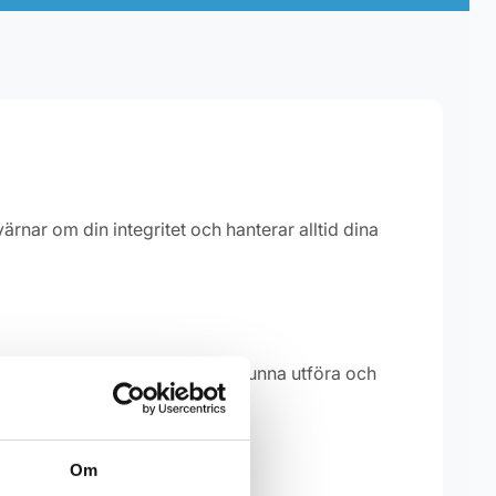
rnar om din integritet och hanterar alltid dina
 uppgifter behöver vi för att kunna utföra och
ill Skatteverket.
Om