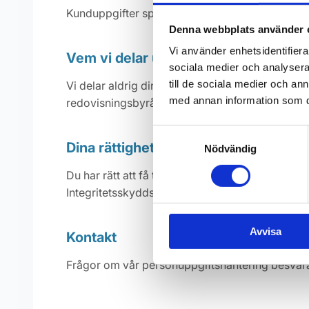
Kunduppgifter sparas så länge du är aktiv kund 
Denna webbplats använder 
Vi använder enhetsidentifierar
Vem vi delar uppgifter med
sociala medier och analysera 
till de sociala medier och a
Vi delar aldrig dina uppgifter i marknadsföring
med annan information som du 
redovisningsbyrå för bokföringsändamål.
Samtyckesval
Dina rättigheter
Nödvändig
Du har rätt att få tillgång till, rätta eller rader
Integritetsskyddsmyndigheten (IMY) på
www.im
Avvisa
Kontakt
Frågor om vår personuppgiftshantering besvar