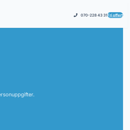
070-228 43 31
Fri offert
personuppgifter.