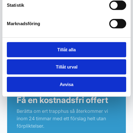
Fyll i formuläret eller ring oss.
Statistik
Skräddarsydd offert
2
Vi återkommer inom 24 timmar.
Marknadsföring
Fräscht trapphus
3
Samma personal, varje gång.
Tillåt alla
Tillåt urval
Avvisa
Få en kostnadsfri offert
Berätta om ert trapphus så återkommer vi
inom 24 timmar med ett förslag helt utan
förpliktelser.