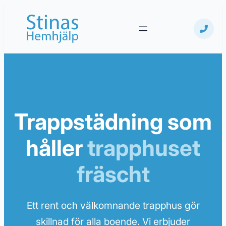
Hoppa
till
innehåll
Trappstädning som
håller
trapphuset
fräscht
Ett rent och välkomnande trapphus gör
skillnad för alla boende. Vi erbjuder