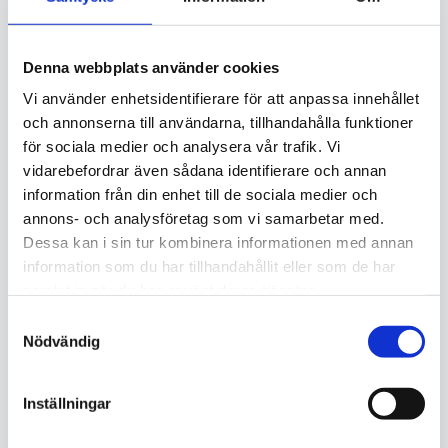
Övrigt
Källargångar vid behov
Denna webbplats använder cookies
Cykel- och barnvagnsrum
Vi använder enhetsidentifierare för att anpassa innehållet
Soprum och återvinning
och annonserna till användarna, tillhandahålla funktioner
för sociala medier och analysera vår trafik. Vi
Tvättstuga (tillval)
vidarebefordrar även sådana identifierare och annan
Garageytor (tillval)
information från din enhet till de sociala medier och
annons- och analysföretag som vi samarbetar med.
Anpassat efter er förening
Dessa kan i sin tur kombinera informationen med annan
information som du har tillhandahållit eller som de har
samlat in när du har använt deras tjänster.
Samtyckesval
Nödvändig
Inställningar
Berätta om ert trapphus
1