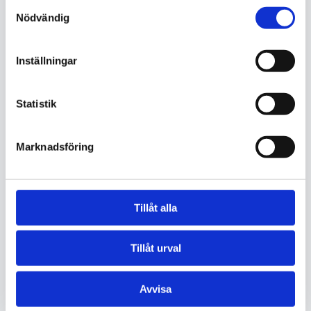
Samtyckesval
städlösning som passar dig bäst.
Nödvändig
Kontakta oss
Ring 070-228 43 31
Inställningar
Statistik
Marknadsföring
Skicka en förfrågan
Tillåt alla
Namn *
Tillåt urval
Avvisa