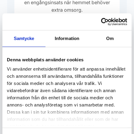
en engångsinsats när hemmet behöver
extra omsorg.
RUT-avdrag: 50% (privatpersoner)
Begär offert
Samtycke
Information
Om
Denna webbplats använder cookies
Vi använder enhetsidentifierare för att anpassa innehållet
och annonserna till användarna, tillhandahålla funktioner
för sociala medier och analysera vår trafik. Vi
vidarebefordrar även sådana identifierare och annan
information från din enhet till de sociala medier och
annons- och analysföretag som vi samarbetar med.
Boka städning i Vellinge
Dessa kan i sin tur kombinera informationen med annan
information som du har tillhandahållit eller som de har
Kontakta oss idag för en kostnadsfri
samlat in när du har använt deras tjänster.
offert. Vi hjälper dig att hitta den