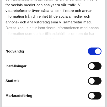
Kontorsstädning
för sociala medier och analysera vår trafik. Vi
vidarebefordrar även sådana identifierare och annan
En ren arbetsplats ökar trivseln och
information från din enhet till de sociala medier och
produktiviteten. Vi skräddarsyr
annons- och analysföretag som vi samarbetar med.
städningen efter er verksamhet.
Dessa kan i sin tur kombinera informationen med annan
information som du har tillhandahållit eller som de har
Begär offert
samlat in när du har använt deras tjänster.
Samtyckesval
Nödvändig
Inställningar
Statistik
Tvättstugstädning
Hygienisk och välskött tvättstuga för
Marknadsföring
boende och fastighetsägare. Flexibla
avtal anpassade efter era behov.