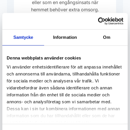
eller som en engångsinsats när
hemmet behöver extra omsorg.
RUT-avdrag: 50% (privatpersoner)
Begär offert
Samtycke
Information
Om
Denna webbplats använder cookies
Vi använder enhetsidentifierare för att anpassa innehållet
och annonserna till användarna, tillhandahålla funktioner
för sociala medier och analysera vår trafik. Vi
vidarebefordrar även sådana identifierare och annan
information från din enhet till de sociala medier och
annons- och analysföretag som vi samarbetar med.
Boka städning i Höllviken
Dessa kan i sin tur kombinera informationen med annan
information som du har tillhandahållit eller som de har
Kontakta oss idag för en kostnadsfri
samlat in när du har använt deras tjänster.
offert. Vi hjälper dig att hitta den