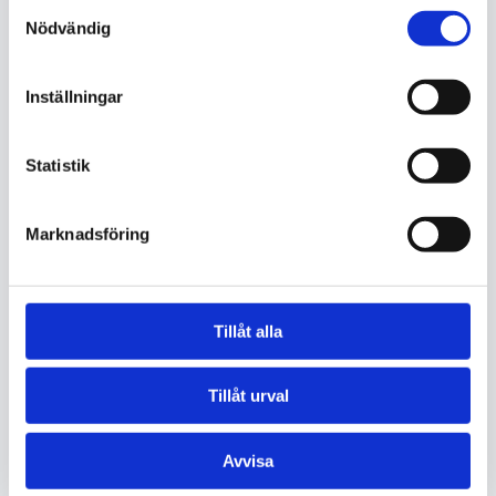
Samtyckesval
städlösning som passar dig bäst.
Nödvändig
Kontakta oss
Ring 070-228 43 31
Inställningar
Statistik
Marknadsföring
Skicka en förfrågan
Tillåt alla
Namn *
Tillåt urval
Avvisa