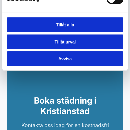
boende och fastighetsägare. Flexibla
avtal anpassade efter era behov.
Tillåt alla
Begär offert
Tillåt urval
Avvisa
Boka städning i
Kristianstad
Kontakta oss idag för en kostnadsfri