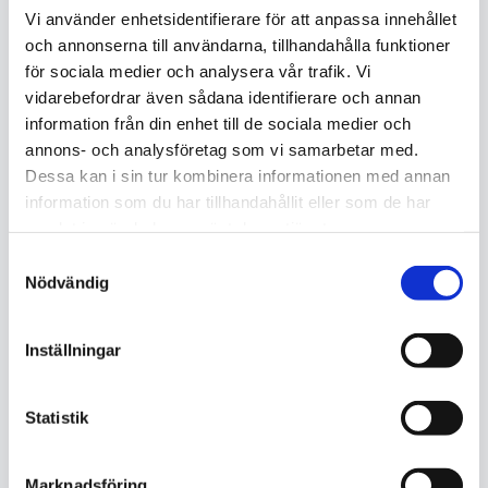
Vi använder enhetsidentifierare för att anpassa innehållet
och annonserna till användarna, tillhandahålla funktioner
för sociala medier och analysera vår trafik. Vi
Kontorsstädning
vidarebefordrar även sådana identifierare och annan
information från din enhet till de sociala medier och
En ren arbetsplats ökar trivseln och
annons- och analysföretag som vi samarbetar med.
produktiviteten. Vi skräddarsyr
Dessa kan i sin tur kombinera informationen med annan
städningen efter er verksamhet.
information som du har tillhandahållit eller som de har
samlat in när du har använt deras tjänster.
Begär offert
Samtyckesval
Nödvändig
Inställningar
Statistik
Tvättstugstädning
Marknadsföring
Hygienisk och välskött tvättstuga för