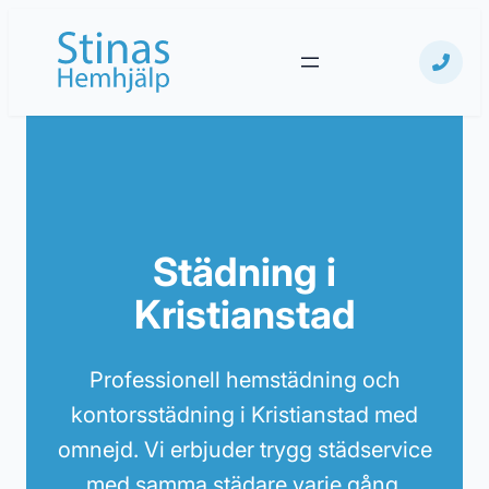
Hoppa
till
innehåll
Städning i
Kristianstad
Professionell hemstädning och
kontorsstädning i Kristianstad med
omnejd. Vi erbjuder trygg städservice
med samma städare varje gång.